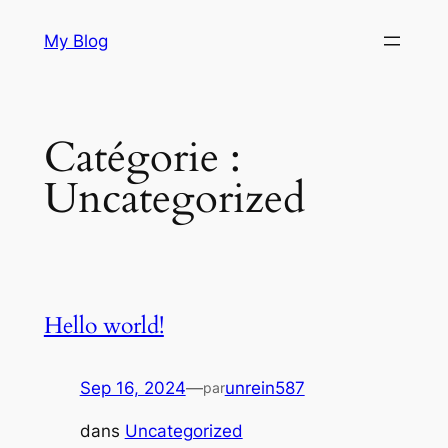
Aller
My Blog
au
contenu
Catégorie :
Uncategorized
Hello world!
Sep 16, 2024
—
unrein587
par
dans
Uncategorized